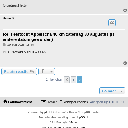
Groetjes,Hetty
Hettie D
Re: fietstocht Appelscha 40 km zaterdag 30 augustus (is
andere datum geworden)
B
29 aug 2025, 15:45
e
r
Bus vertrekt vanuit Assen
i
c
h
t
Plaats reactie
1
2
Vorige
24 berichten
Ga naar
Forumoverzicht
Contact
Verwijder cookies
Alle tijden zijn
UTC+01:00
Powered by
phpBB
® Forum Software © phpBB Limited
Nederlandse vertaling door
phpBB.nl
.
PS4 Pro style ©
Jester
Privacy
|
Gebruikersvoorwaarden