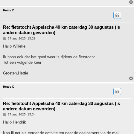
Hettie D
Re: fietstocht Appelscha 40 km zaterdag 30 augustus (is
andere datum geworden)
B
27 aug 2025, 15:28
e
r
Hallo Willeke
i
c
h
Ik hoop ook dat het goed weer is tijdens de fietstocht
t
Tot een volgende keer
Groeten,Hettie
Hettie D
Re: fietstocht Appelscha 40 km zaterdag 30 augustus (is
andere datum geworden)
B
27 aug 2025, 15:34
e
r
Hallo Hendrik
i
c
h
Kan jij net als eerder de activiteiten naar de deelnemers via de mail