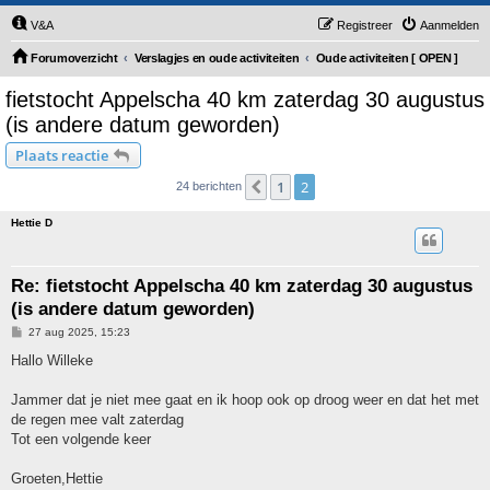
V&A
Registreer
Aanmelden
Forumoverzicht
Verslagjes en oude activiteiten
Oude activiteiten [ OPEN ]
fietstocht Appelscha 40 km zaterdag 30 augustus
(is andere datum geworden)
Plaats reactie
1
2
Vorige
24 berichten
Hettie D
Re: fietstocht Appelscha 40 km zaterdag 30 augustus
(is andere datum geworden)
B
27 aug 2025, 15:23
e
r
Hallo Willeke
i
c
h
Jammer dat je niet mee gaat en ik hoop ook op droog weer en dat het met
t
de regen mee valt zaterdag
Tot een volgende keer
Groeten,Hettie