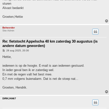
t
sturen
Alvast bedankt
Groeten,Hettie
Beheerder
Site Admin
Re: fietstocht Appelscha 40 km zaterdag 30 augustus (is
andere datum geworden)
B
28 aug 2025, 20:30
e
r
Hettie,
i
c
h
iedereen is op de hoogte. E-mail is aan iedereen gestuurd.
t
In ieder geval ben ik er zaterdag wel.
En met de regen valt het best mee.
0,7 mm volgens buienalarm. Dat is net de stoep nat...
Groeten, Hendrik.
DIRKJAN67