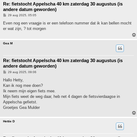
Re: fietstocht Appelscha 40 km zaterdag 30 augustus (is
andere datum geworden)
B
29 aug 2025, 05:05
e
r
Even nog een vraagje is er een telefoon nummer dat ik kan bellen mocht
i
er wat zijn, ? tot morgen
c
h
t
Gea M
Re: fietstocht Appelscha 40 km zaterdag 30 augustus (is
andere datum geworden)
B
29 aug 2025, 09:06
e
r
Hallo Hetty,
i
Kan ik nog mee doen?
c
h
Ik neem mijn eigen fiets mee.
t
Mijn fiets weet de weg daar, heb net 4 dagen de fietsvierdaagse in
Appelscha gefietst.
Groetjes Gea Mulder
Hettie D