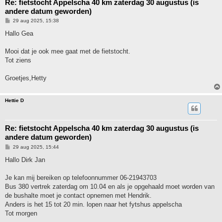
Re: fietstocht Appelscha 40 km zaterdag 30 augustus (is
andere datum geworden)
B
29 aug 2025, 15:38
e
r
Hallo Gea
i
c
h
Mooi dat je ook mee gaat met de fietstocht.
t
Tot ziens
Groetjes,Hetty
Hettie D
Re: fietstocht Appelscha 40 km zaterdag 30 augustus (is
andere datum geworden)
B
29 aug 2025, 15:44
e
r
Hallo Dirk Jan
i
c
h
Je kan mij bereiken op telefoonnummer 06-21943703
t
Bus 380 vertrek zaterdag om 10.04 en als je opgehaald moet worden van
de bushalte moet je contact opnemen met Hendrik.
Anders is het 15 tot 20 min. lopen naar het fytshus appelscha
Tot morgen