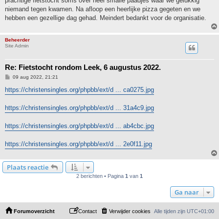
prachtige fietstocht soms over heel smalle paadjes waar we gelukkig
niemand tegen kwamen. Na afloop een heerlijke pizza gegeten en we
hebben een gezellige dag gehad. Meindert bedankt voor de organisatie.
Beheerder
Site Admin
Re: Fietstocht rondom Leek, 6 augustus 2022.
B
09 aug 2022, 21:21
e
r
https://christensingles.org/phpbb/ext/d ... ca0275.jpg
i
c
h
https://christensingles.org/phpbb/ext/d ... 31a4c9.jpg
t
https://christensingles.org/phpbb/ext/d ... ab4cbc.jpg
https://christensingles.org/phpbb/ext/d ... 2e0f11.jpg
Plaats reactie
2 berichten • Pagina
1
van
1
Ga naar
Forumoverzicht
Contact
Verwijder cookies
Alle tijden zijn
UTC+01:00