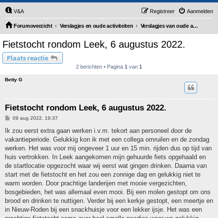
V&A
Registreer
Aanmelden
Forumoverzicht
Verslagjes en oude activiteiten
Verslagjes van oude activiteiten [ OPEN ]
Fietstocht rondom Leek, 6 augustus 2022.
Plaats reactie
2 berichten • Pagina
1
van
1
Betty G
Fietstocht rondom Leek, 6 augustus 2022.
B
09 aug 2022, 19:37
e
r
Ik zou eerst extra gaan werken i.v.m. tekort aan personeel door de
i
vakantieperiode. Gelukkig kon ik met een collega omruilen en de zondag
c
h
werken. Het was voor mij ongeveer 1 uur en 15 min. rijden dus op tijd van
t
huis vertrokken. In Leek aangekomen mijn gehuurde fiets opgehaald en
de startlocatie opgezocht waar wij eerst wat gingen drinken. Daarna van
start met de fietstocht en het zou een zonnige dag en gelukkig niet te
warm worden. Door prachtige landerijen met mooie vergezichten,
bosgebieden, het was allemaal even mooi. Bij een molen gestopt om ons
brood en drinken te nuttigen. Verder bij een kerkje gestopt, een meertje en
in Nieuw-Roden bij een snackhuisje voor een lekker ijsje. Het was een