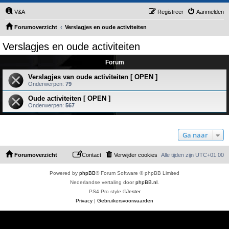
V&A
Registreer
Aanmelden
Forumoverzicht
Verslagjes en oude activiteiten
Verslagjes en oude activiteiten
Forum
Verslagjes van oude activiteiten [ OPEN ]
Onderwerpen:
79
Oude activiteiten [ OPEN ]
Onderwerpen:
567
Ga naar
Forumoverzicht
Contact
Verwijder cookies
Alle tijden zijn
UTC+01:00
Powered by
phpBB
® Forum Software © phpBB Limited
Nederlandse vertaling door
phpBB.nl
.
PS4 Pro style ©
Jester
Privacy
|
Gebruikersvoorwaarden