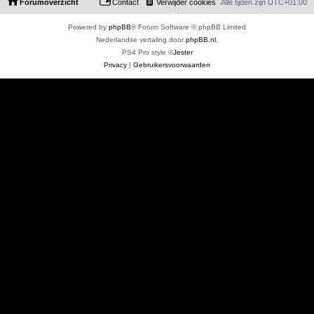
Forumoverzicht
Contact
Verwijder cookies
Alle tijden zijn
UTC+01:00
Powered by
phpBB
® Forum Software © phpBB Limited
Nederlandse vertaling door
phpBB.nl
.
PS4 Pro style ©
Jester
Privacy
|
Gebruikersvoorwaarden