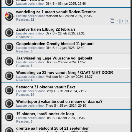
Laatste bericht door
Dirk B
«
03 mar 2025, 22:46
wandeling za 1 maart vanuit Roden/Drenthe
Laatste bericht door
Meindert M
«
28 feb 2025, 19:35
Reacties:
32
1
2
3
Zandverhalen Elburg 22 februari
Laatste bericht door
Dirk B
«
22 feb 2025, 21:31
Reacties:
9
Gospeloptreden Greatly blessed 11 januari
Laatste bericht door
Dirk B
«
12 jan 2025, 12:40
Reacties:
3
Jaarwisseling Lage Vuursche vol geboekt
Laatste bericht door
Dirk B
«
23 nov 2024, 17:52
Reacties:
3
Wandeling za 23 nov vanuit Norg / GAAT NIET DOOR
Laatste bericht door
Meindert M
«
19 nov 2024, 18:37
Reacties:
4
fietstocht 31 oktober vanuit Eext
Laatste bericht door
Betty G
«
31 okt 2024, 21:17
Reacties:
14
Winter(sport) vakantie oud en nieuw of daarna?
Laatste bericht door
Theo S
«
25 okt 2024, 20:10
19 oktober, Israël onder de loep
Laatste bericht door
Dirk B
«
02 okt 2024, 21:36
Reacties:
6
drentse aa fietstocht 20 of 21 september