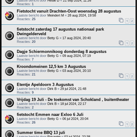
Laatste bericht door
Hettie D
«
21 sep 2024, 11:26
Reacties:
1
Fietstocht vanuit Drachten-Oost woensdag 28 augustus
Laatste bericht door
Meindert M
«
28 aug 2024, 19:58
Reacties:
25
1
2
fietstocht zaterdag 17 augustus nationaal park
Dwingelderveld
Laatste bericht door
Betty G
«
17 aug 2024, 20:40
Reacties:
20
1
2
Dagje Schiermonnikoog donderdag 8 augustus
Laatste bericht door
Betty G
«
09 aug 2024, 07:19
Reacties:
7
Kroondomeinen 12,5 km 3 Augustus
Laatste bericht door
Betty G
«
03 aug 2024, 20:10
Reacties:
21
1
2
Etentje Apeldoorn 3 Augustus
Laatste bericht door
Dirk B
«
29 jul 2024, 21:48
Reacties:
9
Vrijdag 19 Juli - De toekomst van Schokland , buitentheater
Laatste bericht door
Dirk B
«
18 jul 2024, 22:17
Reacties:
2
fietstocht Emmen naar Exloo 6 Juli
Laatste bericht door
Betty G
«
06 jul 2024, 20:04
Reacties:
26
1
2
Summer time BBQ 13 juli
Laatste bericht door
Ravaqim
«
02 jul 2024, 22:38