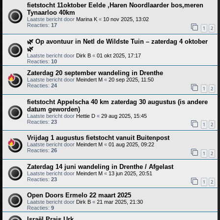
fietstocht 11oktober Eelde ,Haren Noordlaarder bos,meren
Tynaarloo 40km
Laatste bericht door
Marina K
«
10 nov 2025, 13:02
Reacties:
17
1
2
🌿 Op avontuur in Netl de Wildste Tuin – zaterdag 4 oktober
🌿
Laatste bericht door
Dirk B
«
01 okt 2025, 17:17
Reacties:
10
Zaterdag 20 september wandeling in Drenthe
Laatste bericht door
Meindert M
«
20 sep 2025, 11:50
Reacties:
24
1
2
fietstocht Appelscha 40 km zaterdag 30 augustus (is andere
datum geworden)
Laatste bericht door
Hettie D
«
29 aug 2025, 15:45
Reacties:
23
1
2
Vrijdag 1 augustus fietstocht vanuit Buitenpost
Laatste bericht door
Meindert M
«
01 aug 2025, 09:22
Reacties:
26
1
2
Zaterdag 14 juni wandeling in Drenthe / Afgelast
Laatste bericht door
Meindert M
«
13 jun 2025, 20:51
Reacties:
23
1
2
Open Doors Ermelo 22 maart 2025
Laatste bericht door
Dirk B
«
21 mar 2025, 21:30
Reacties:
9
Israël Prais Urk