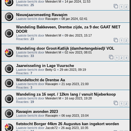
Laatste bericht door
Meindert M
«
14 jan 2024, 11:53
Reacties:
25
1
2
Nieuwjaarsmeeting Ravaqim
Laatste bericht door
Ravaqim
«
08 jan 2024, 02:41
Wandeling Bakkeveen, Drentse zijde, za 9 dec GAAT NIET
DOOR
Laatste bericht door
Meindert M
«
09 dec 2023, 15:17
Reacties:
23
1
2
Wandeling door Groot-Katlijk (damhertengebied)/ VOL
Laatste bericht door
Meindert M
«
02 nov 2023, 08:01
Reacties:
33
1
2
3
Jaarwisseling in Lage Vuursche
Laatste bericht door
Betty G
«
29 okt 2023, 09:19
Reacties:
7
Wandeltocht de Drentse Aa
Laatste bericht door
Ravaqim
«
21 sep 2023, 21:00
Reacties:
3
Wandeling za 16 sept. / 12km lang / vanuit Nijeberkoop
Laatste bericht door
Meindert M
«
16 sep 2023, 19:28
Reacties:
19
1
2
Ravaqim avonden 2023
Laatste bericht door
Ravaqim
«
06 sep 2023, 15:04
fietstocht Borger 44km 26 Augustus kan ingekort worden
Laatste bericht door
Jacob72
«
26 aug 2023, 10:35