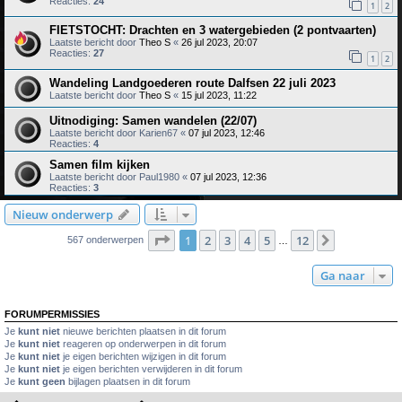
Reacties:
24
1
2
FIETSTOCHT: Drachten en 3 watergebieden (2 pontvaarten)
Laatste bericht door
Theo S
«
26 jul 2023, 20:07
Reacties:
27
1
2
Wandeling Landgoederen route Dalfsen 22 juli 2023
Laatste bericht door
Theo S
«
15 jul 2023, 11:22
Uitnodiging: Samen wandelen (22/07)
Laatste bericht door
Karien67
«
07 jul 2023, 12:46
Reacties:
4
Samen film kijken
Laatste bericht door
Paul1980
«
07 jul 2023, 12:36
Reacties:
3
Nieuw onderwerp
Pagina
1
van
12
1
2
3
4
5
12
Volgende
567 onderwerpen
…
Ga naar
FORUMPERMISSIES
Je
kunt niet
nieuwe berichten plaatsen in dit forum
Je
kunt niet
reageren op onderwerpen in dit forum
Je
kunt niet
je eigen berichten wijzigen in dit forum
Je
kunt niet
je eigen berichten verwijderen in dit forum
Je
kunt geen
bijlagen plaatsen in dit forum