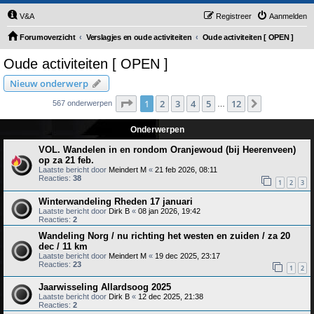
V&A
Registreer
Aanmelden
Forumoverzicht
Verslagjes en oude activiteiten
Oude activiteiten [ OPEN ]
Oude activiteiten [ OPEN ]
Nieuw onderwerp
Pagina
1
van
12
1
2
3
4
5
12
Volgende
567 onderwerpen
…
Onderwerpen
VOL. Wandelen in en rondom Oranjewoud (bij Heerenveen)
op za 21 feb.
Laatste bericht door
Meindert M
«
21 feb 2026, 08:11
Reacties:
38
1
2
3
Winterwandeling Rheden 17 januari
Laatste bericht door
Dirk B
«
08 jan 2026, 19:42
Reacties:
2
Wandeling Norg / nu richting het westen en zuiden / za 20
dec / 11 km
Laatste bericht door
Meindert M
«
19 dec 2025, 23:17
Reacties:
23
1
2
Jaarwisseling Allardsoog 2025
Laatste bericht door
Dirk B
«
12 dec 2025, 21:38
Reacties:
2