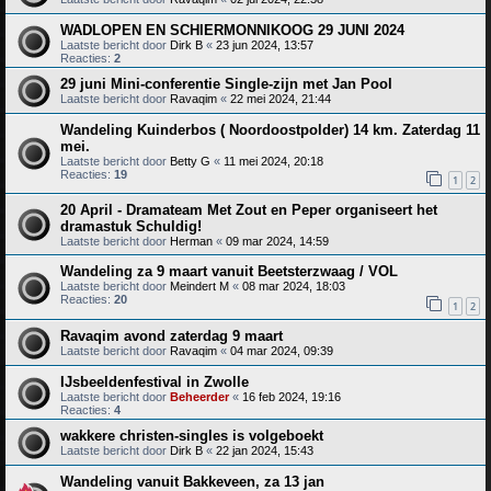
WADLOPEN EN SCHIERMONNIKOOG 29 JUNI 2024
Laatste bericht door
Dirk B
«
23 jun 2024, 13:57
Reacties:
2
29 juni Mini-conferentie Single-zijn met Jan Pool
Laatste bericht door
Ravaqim
«
22 mei 2024, 21:44
Wandeling Kuinderbos ( Noordoostpolder) 14 km. Zaterdag 11
mei.
Laatste bericht door
Betty G
«
11 mei 2024, 20:18
Reacties:
19
1
2
20 April - Dramateam Met Zout en Peper organiseert het
dramastuk Schuldig!
Laatste bericht door
Herman
«
09 mar 2024, 14:59
Wandeling za 9 maart vanuit Beetsterzwaag / VOL
Laatste bericht door
Meindert M
«
08 mar 2024, 18:03
Reacties:
20
1
2
Ravaqim avond zaterdag 9 maart
Laatste bericht door
Ravaqim
«
04 mar 2024, 09:39
IJsbeeldenfestival in Zwolle
Laatste bericht door
Beheerder
«
16 feb 2024, 19:16
Reacties:
4
wakkere christen-singles is volgeboekt
Laatste bericht door
Dirk B
«
22 jan 2024, 15:43
Wandeling vanuit Bakkeveen, za 13 jan