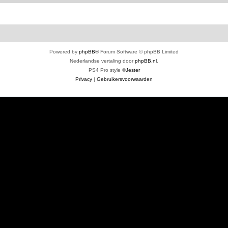
Powered by
phpBB
® Forum Software © phpBB Limited
Nederlandse vertaling door
phpBB.nl
.
PS4 Pro style ©
Jester
Privacy
|
Gebruikersvoorwaarden