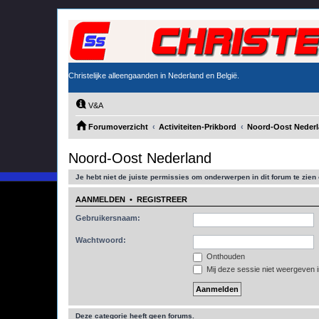
Christelijke alleengaanden in Nederland en België.
V&A
Forumoverzicht
Activiteiten-Prikbord
Noord-Oost Neder
Noord-Oost Nederland
Je hebt niet de juiste permissies om onderwerpen in dit forum te zien o
AANMELDEN
•
REGISTREER
Gebruikersnaam:
Wachtwoord:
Onthouden
Mij deze sessie niet weergeven in
Deze categorie heeft geen forums.