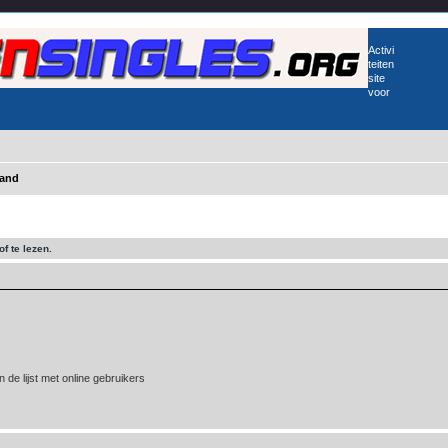
Activi
teiten
site
voor
land
f te lezen.
 de lijst met online gebruikers