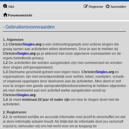
V&A
Registreer
Aanmelden
Forumoverzicht
- Gebruikersvoorwaarden
1. Algemeen
1.1
Christen
Singles
.org
is een ontmoetingsplaats voor actieve singles die
graag samen aan activiteiten willen deelnemen. Door je aan te melden bij
Christen
Singles
.org
ga je akkoord met onze algemene voorwaarden en de
regels betreffende privacy.
1.2
De activiteiten die worden aangeboden zijn niet-commercieel en worden
door singles zelf georganiseerd.
1.3
Deelname geschiedt geheel voor eigen risico.
Christen
Singles
.org
en
organisatoren zijn niet verantwoordelijk voor verlies, letsel, overlijden, schade
of ongemak opgelopen door deelname aan de activiteiten. Men dient er zelf
voor te zorgen een goede aansprakelijkheidsverzekering te hebben afgesloten
als men deelneemt aan een activiteit welke aangeboden wordt op
Christen
Singles
.org
.
1.4
Je moet
minimaal 20 jaar of ouder zijn
om mee te mogen doen met de
activiteiten.
2. Registreren
2.1
Je verklaart eerlijke en accurate informatie over jezelf te verschaffen en dat
je deze informatie actueel houdt. Als blijkt dat de informatie door jou verschaft
onjuist is, behouden wij ons het recht voor om je toegang tot