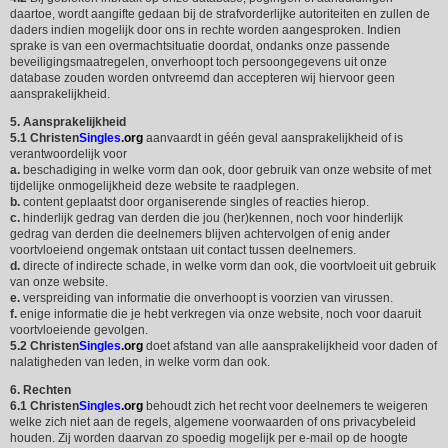
daartoe, wordt aangifte gedaan bij de strafvorderlijke autoriteiten en zullen de
daders indien mogelijk door ons in rechte worden aangesproken. Indien
sprake is van een overmachtsituatie doordat, ondanks onze passende
beveiligingsmaatregelen, onverhoopt toch persoongegevens uit onze
database zouden worden ontvreemd dan accepteren wij hiervoor geen
aansprakelijkheid.
5. Aansprakelijkheid
5.1
Christen
Singles
.org
aanvaardt in géén geval aansprakelijkheid of is
verantwoordelijk voor
a.
beschadiging in welke vorm dan ook, door gebruik van onze website of met
tijdelijke onmogelijkheid deze website te raadplegen.
b.
content geplaatst door organiserende singles of reacties hierop.
c.
hinderlijk gedrag van derden die jou (her)kennen, noch voor hinderlijk
gedrag van derden die deelnemers blijven achtervolgen of enig ander
voortvloeiend ongemak ontstaan uit contact tussen deelnemers.
d.
directe of indirecte schade, in welke vorm dan ook, die voortvloeit uit gebruik
van onze website.
e.
verspreiding van informatie die onverhoopt is voorzien van virussen.
f.
enige informatie die je hebt verkregen via onze website, noch voor daaruit
voortvloeiende gevolgen.
5.2
Christen
Singles
.org
doet afstand van alle aansprakelijkheid voor daden of
nalatigheden van leden, in welke vorm dan ook.
6. Rechten
6.1
Christen
Singles
.org
behoudt zich het recht voor deelnemers te weigeren
welke zich niet aan de regels, algemene voorwaarden of ons privacybeleid
houden. Zij worden daarvan zo spoedig mogelijk per e-mail op de hoogte