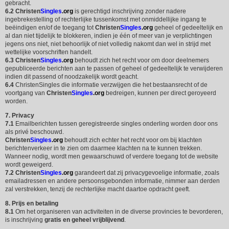
gebracht.
6.2
Christen
Singles
.org
is gerechtigd inschrijving zonder nadere
ingebrekestelling of rechterlijke tussenkomst met onmiddellijke ingang te
beëindigen en/of de toegang tot
Christen
Singles
.org
geheel of gedeeltelijk en
al dan niet tijdelijk te blokkeren, indien je één of meer van je verplichtingen
jegens ons niet, niet behoorlijk of niet volledig nakomt dan wel in strijd met
wettelijke voorschriften handelt.
6.3
Christen
Singles
.org
behoudt zich het recht voor om door deelnemers
gepubliceerde berichten aan te passen of geheel of gedeeltelijk te verwijderen
indien dit passend of noodzakelijk wordt geacht.
6.4
ChristenSingles die informatie verzwijgen die het bestaansrecht of de
voortgang van
Christen
Singles
.org
bedreigen, kunnen per direct geroyeerd
worden.
7. Privacy
7.1
Emailberichten tussen geregistreerde singles onderling worden door ons
als privé beschouwd.
Christen
Singles
.org
behoudt zich echter het recht voor om bij klachten
berichtenverkeer in te zien om daarmee klachten na te kunnen trekken.
Wanneer nodig, wordt men gewaarschuwd of verdere toegang tot de website
wordt geweigerd.
7.2
Christen
Singles
.org
garandeert dat zij privacygevoelige informatie, zoals
emailadressen en andere persoonsgebonden informatie, nimmer aan derden
zal verstrekken, tenzij de rechterlijke macht daartoe opdracht geeft.
8. Prijs en betaling
8.1
Om het organiseren van activiteiten in de diverse provincies te bevorderen,
is inschrijving
gratis en geheel vrijblijvend
.