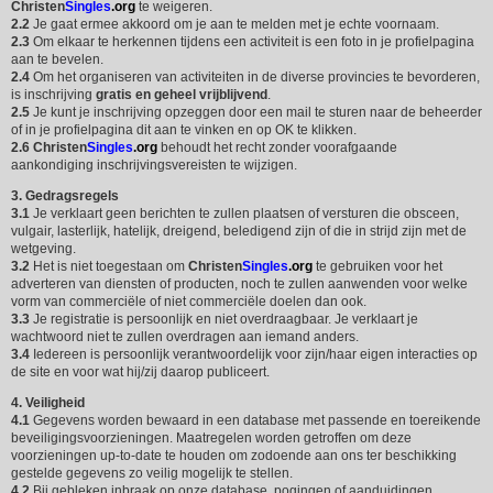
Christen
Singles
.org
te weigeren.
2.2
Je gaat ermee akkoord om je aan te melden met je echte voornaam.
2.3
Om elkaar te herkennen tijdens een activiteit is een foto in je profielpagina
aan te bevelen.
2.4
Om het organiseren van activiteiten in de diverse provincies te bevorderen,
is inschrijving
gratis en geheel vrijblijvend
.
2.5
Je kunt je inschrijving opzeggen door een mail te sturen naar de beheerder
of in je profielpagina dit aan te vinken en op OK te klikken.
2.6
Christen
Singles
.org
behoudt het recht zonder voorafgaande
aankondiging inschrijvingsvereisten te wijzigen.
3. Gedragsregels
3.1
Je verklaart geen berichten te zullen plaatsen of versturen die obsceen,
vulgair, lasterlijk, hatelijk, dreigend, beledigend zijn of die in strijd zijn met de
wetgeving.
3.2
Het is niet toegestaan om
Christen
Singles
.org
te gebruiken voor het
adverteren van diensten of producten, noch te zullen aanwenden voor welke
vorm van commerciële of niet commerciële doelen dan ook.
3.3
Je registratie is persoonlijk en niet overdraagbaar. Je verklaart je
wachtwoord niet te zullen overdragen aan iemand anders.
3.4
Iedereen is persoonlijk verantwoordelijk voor zijn/haar eigen interacties op
de site en voor wat hij/zij daarop publiceert.
4. Veiligheid
4.1
Gegevens worden bewaard in een database met passende en toereikende
beveiligingsvoorzieningen. Maatregelen worden getroffen om deze
voorzieningen up-to-date te houden om zodoende aan ons ter beschikking
gestelde gegevens zo veilig mogelijk te stellen.
4.2
Bij gebleken inbraak op onze database, pogingen of aanduidingen