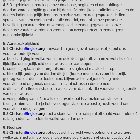
gestelde gegevens zo veilig mogelijk te stellen.
4.2
Bij gebleken inbraak op onze database, pogingen of aanduidingen
daartoe, wordt aangifte gedaan bij de strafvorderlijke autoriteiten en zullen de
daders indien mogelijk door ons in rechte worden aangesproken. Indien
sprake is van een overmachtsituatie doordat, ondanks onze passende
beveiligingsmaatregelen, onverhoopt toch persoongegevens uit onze
database zouden worden ontvreemd dan accepteren wij hiervoor geen
aansprakelijkheid.
5. Aansprakelijkheid
5.1
Christen
Singles
.org
aanvaardt in géén geval aansprakelijkheid of is
verantwoordelijk voor
a.
beschadiging in welke vorm dan ook, door gebruik van onze website of met
tijdelijke onmogelijkheid deze website te raadplegen.
b.
content geplaatst door organiserende singles of reacties hierop.
c.
hinderlijk gedrag van derden die jou (her)kennen, noch voor hinderlijk
gedrag van derden die deelnemers blijven achtervolgen of enig ander
voortvloeiend ongemak ontstaan uit contact tussen deelnemers.
d.
directe of indirecte schade, in welke vorm dan ook, die voortvloeit uit gebruik
van onze website.
e.
verspreiding van informatie die onverhoopt is voorzien van virussen.
f.
enige informatie die je hebt verkregen via onze website, noch voor daaruit
voortvloeiende gevolgen.
5.2
Christen
Singles
.org
doet afstand van alle aansprakelijkheid voor daden of
nalatigheden van leden, in welke vorm dan ook.
6. Rechten
6.1
Christen
Singles
.org
behoudt zich het recht voor deelnemers te weigeren
welke zich niet aan de regels, algemene voorwaarden of ons privacybeleid