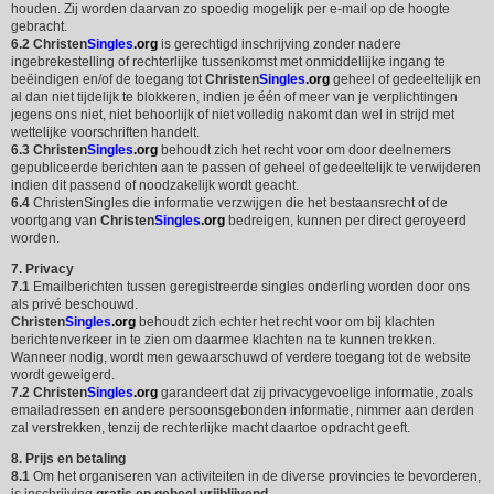
houden. Zij worden daarvan zo spoedig mogelijk per e-mail op de hoogte
gebracht.
6.2
Christen
Singles
.org
is gerechtigd inschrijving zonder nadere
ingebrekestelling of rechterlijke tussenkomst met onmiddellijke ingang te
beëindigen en/of de toegang tot
Christen
Singles
.org
geheel of gedeeltelijk en
al dan niet tijdelijk te blokkeren, indien je één of meer van je verplichtingen
jegens ons niet, niet behoorlijk of niet volledig nakomt dan wel in strijd met
wettelijke voorschriften handelt.
6.3
Christen
Singles
.org
behoudt zich het recht voor om door deelnemers
gepubliceerde berichten aan te passen of geheel of gedeeltelijk te verwijderen
indien dit passend of noodzakelijk wordt geacht.
6.4
ChristenSingles die informatie verzwijgen die het bestaansrecht of de
voortgang van
Christen
Singles
.org
bedreigen, kunnen per direct geroyeerd
worden.
7. Privacy
7.1
Emailberichten tussen geregistreerde singles onderling worden door ons
als privé beschouwd.
Christen
Singles
.org
behoudt zich echter het recht voor om bij klachten
berichtenverkeer in te zien om daarmee klachten na te kunnen trekken.
Wanneer nodig, wordt men gewaarschuwd of verdere toegang tot de website
wordt geweigerd.
7.2
Christen
Singles
.org
garandeert dat zij privacygevoelige informatie, zoals
emailadressen en andere persoonsgebonden informatie, nimmer aan derden
zal verstrekken, tenzij de rechterlijke macht daartoe opdracht geeft.
8. Prijs en betaling
8.1
Om het organiseren van activiteiten in de diverse provincies te bevorderen,