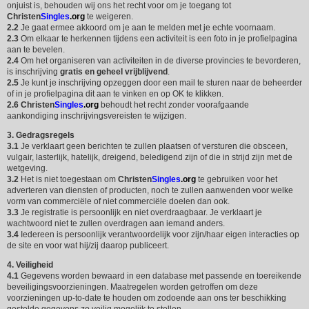
onjuist is, behouden wij ons het recht voor om je toegang tot
Christen
Singles
.org
te weigeren.
2.2
Je gaat ermee akkoord om je aan te melden met je echte voornaam.
2.3
Om elkaar te herkennen tijdens een activiteit is een foto in je profielpagina
aan te bevelen.
2.4
Om het organiseren van activiteiten in de diverse provincies te bevorderen,
is inschrijving
gratis en geheel vrijblijvend
.
2.5
Je kunt je inschrijving opzeggen door een mail te sturen naar de beheerder
of in je profielpagina dit aan te vinken en op OK te klikken.
2.6
Christen
Singles
.org
behoudt het recht zonder voorafgaande
aankondiging inschrijvingsvereisten te wijzigen.
3. Gedragsregels
3.1
Je verklaart geen berichten te zullen plaatsen of versturen die obsceen,
vulgair, lasterlijk, hatelijk, dreigend, beledigend zijn of die in strijd zijn met de
wetgeving.
3.2
Het is niet toegestaan om
Christen
Singles
.org
te gebruiken voor het
adverteren van diensten of producten, noch te zullen aanwenden voor welke
vorm van commerciële of niet commerciële doelen dan ook.
3.3
Je registratie is persoonlijk en niet overdraagbaar. Je verklaart je
wachtwoord niet te zullen overdragen aan iemand anders.
3.4
Iedereen is persoonlijk verantwoordelijk voor zijn/haar eigen interacties op
de site en voor wat hij/zij daarop publiceert.
4. Veiligheid
4.1
Gegevens worden bewaard in een database met passende en toereikende
beveiligingsvoorzieningen. Maatregelen worden getroffen om deze
voorzieningen up-to-date te houden om zodoende aan ons ter beschikking