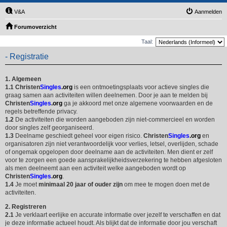
V&A
Aanmelden
Forumoverzicht
Taal:
- Registratie
1. Algemeen
1.1
Christen
Singles
.org
is een ontmoetingsplaats voor actieve singles die
graag samen aan activiteiten willen deelnemen. Door je aan te melden bij
Christen
Singles
.org
ga je akkoord met onze algemene voorwaarden en de
regels betreffende privacy.
1.2
De activiteiten die worden aangeboden zijn niet-commercieel en worden
door singles zelf georganiseerd.
1.3
Deelname geschiedt geheel voor eigen risico.
Christen
Singles
.org
en
organisatoren zijn niet verantwoordelijk voor verlies, letsel, overlijden, schade
of ongemak opgelopen door deelname aan de activiteiten. Men dient er zelf
voor te zorgen een goede aansprakelijkheidsverzekering te hebben afgesloten
als men deelneemt aan een activiteit welke aangeboden wordt op
Christen
Singles
.org
.
1.4
Je moet
minimaal 20 jaar of ouder zijn
om mee te mogen doen met de
activiteiten.
2. Registreren
2.1
Je verklaart eerlijke en accurate informatie over jezelf te verschaffen en dat
je deze informatie actueel houdt. Als blijkt dat de informatie door jou verschaft