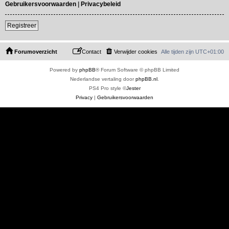
Gebruikersvoorwaarden
|
Privacybeleid
Registreer
Forumoverzicht
Contact
Verwijder cookies
Alle tijden zijn
UTC+01:00
Powered by
phpBB
® Forum Software © phpBB Limited
Nederlandse vertaling door
phpBB.nl
.
PS4 Pro style ©
Jester
Privacy
|
Gebruikersvoorwaarden