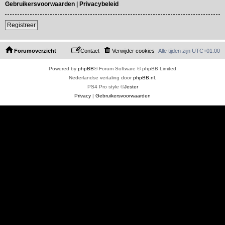
Gebruikersvoorwaarden
|
Privacybeleid
Registreer
Forumoverzicht
Contact
Verwijder cookies
Alle tijden zijn
UTC+01:00
Powered by
phpBB
® Forum Software © phpBB Limited
Nederlandse vertaling door
phpBB.nl
.
PS4 Pro style ©
Jester
Privacy
|
Gebruikersvoorwaarden