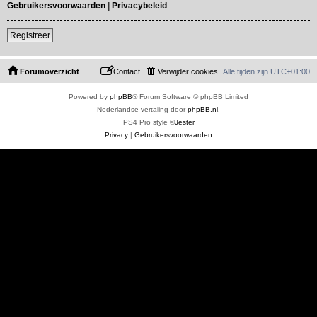
Gebruikersvoorwaarden
|
Privacybeleid
Registreer
Forumoverzicht
Contact
Verwijder cookies
Alle tijden zijn
UTC+01:00
Powered by
phpBB
® Forum Software © phpBB Limited
Nederlandse vertaling door
phpBB.nl
.
PS4 Pro style ©
Jester
Privacy
|
Gebruikersvoorwaarden