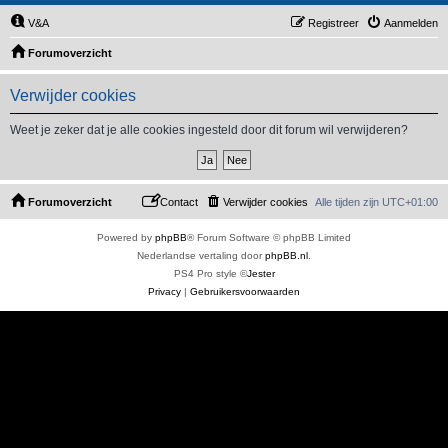
V&A
Registreer
Aanmelden
Forumoverzicht
Verwijder cookies
Weet je zeker dat je alle cookies ingesteld door dit forum wil verwijderen?
Forumoverzicht
Contact
Verwijder cookies
Alle tijden zijn
UTC+01:00
Powered by
phpBB
® Forum Software © phpBB Limited
Nederlandse vertaling door
phpBB.nl
.
PS4 Pro style ©
Jester
Privacy
|
Gebruikersvoorwaarden