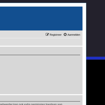
Registreer
Aanmelden
mbeheerder kan ook extra permissies toestaan aan