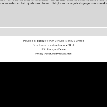
voorwaarden en het bijbehorend beleid. Bekijk ook de regels als je gebruik maakt v
Powered by
phpBB
® Forum Software © phpBB Limited
Nederlandse vertaling door
phpBB.nl
.
PS4 Pro style ©
Jester
Privacy
|
Gebruikersvoorwaarden