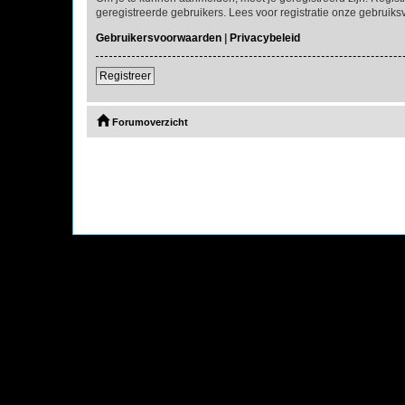
geregistreerde gebruikers. Lees voor registratie onze gebruiks
Gebruikersvoorwaarden
|
Privacybeleid
Registreer
Forumoverzicht