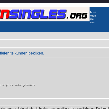
Activi
teiten
site
voor
ielen te kunnen bekijken.
 de lijst met online gebruikers
ratie neemt enkele minuten in beslag, maar geeft je extra mogelijkheden. De foru