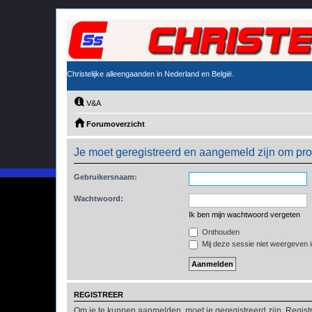
Christelijke alleengaanden in Nederland en België.
V&A
Forumoverzicht
Je moet geregistreerd en aangemeld zijn om prof
Gebruikersnaam:
Wachtwoord:
Ik ben mijn wachtwoord vergeten
Onthouden
Mij deze sessie niet weergeven in
REGISTREER
Om je te kunnen aanmelden, moet je geregistreerd zijn. Regist