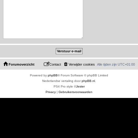
Forumoverzicht
Contact
Verwijder cookies
Alle tijden zijn
UTC+01:00
Powered by
phpBB
® Forum Software © phpBB Limited
Nederlandse vertaling door
phpBB.nl
.
PS4 Pro style ©
Jester
Privacy
|
Gebruikersvoorwaarden