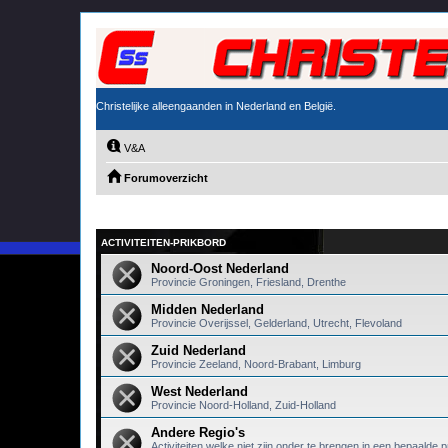
Christelijke alleengaanden in Nederland en België.
V&A
Forumoverzicht
ACTIVITEITEN-PRIKBORD
Noord-Oost Nederland
Provincie Groningen, Friesland, Drenthe
Midden Nederland
Provincie Overijssel, Gelderland, Utrecht, Flevoland
Zuid Nederland
Provincie Zeeland, Noord-Brabant, Limburg
West Nederland
Provincie Noord-Holland, Zuid-Holland
Andere Regio's
Activiteiten welke niet zijn onder te brengen in een bepaalde p