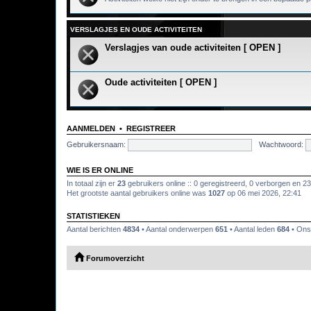
VERSLAGJES EN OUDE ACTIVITEITEN
Verslagjes van oude activiteiten [ OPEN ]
Oude activiteiten [ OPEN ]
AANMELDEN
•
REGISTREER
Gebruikersnaam:
Wachtwoord:
WIE IS ER ONLINE
In totaal zijn er
23
gebruikers online :: 0 geregistreerd, 0 verborgen en 2
Het grootste aantal gebruikers online was
1027
op 06 mei 2026, 22:41
STATISTIEKEN
Aantal berichten
4834
• Aantal onderwerpen
651
• Aantal leden
684
• Ons 
Forumoverzicht