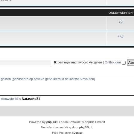
ONDERWERPEN
79
567
Ik ben mijn wachtwoord vergeten
|
Onthouden
3 gasten (gebaseerd op actieve gebruikers in de laatste 5 minuten)
nieuwste lid is
Natascha71
Powered by
phpBB
® Forum Software © phpBB Limited
Nederlandse vertaling door
phpBB.nl
.
PS4 Pro style ©
Jester