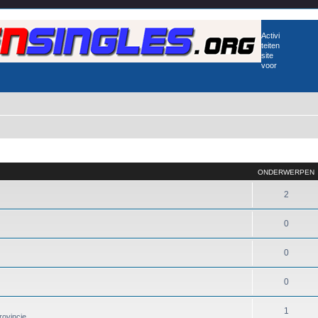
Activi
teiten
site
voor
ONDERWERPEN
2
0
0
0
1
rovincie