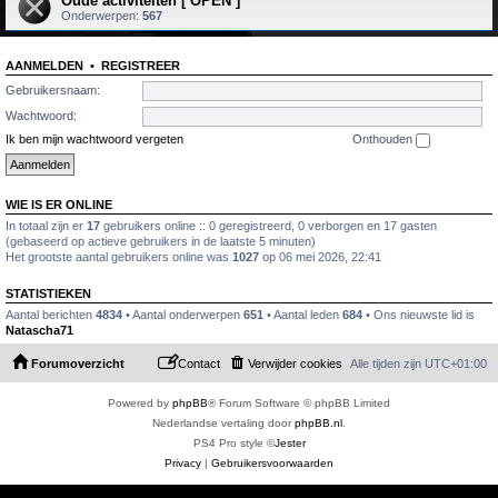
Oude activiteiten [ OPEN ]
Onderwerpen:
567
AANMELDEN
•
REGISTREER
Gebruikersnaam:
Wachtwoord:
Ik ben mijn wachtwoord vergeten
Onthouden
WIE IS ER ONLINE
In totaal zijn er
17
gebruikers online :: 0 geregistreerd, 0 verborgen en 17 gasten
(gebaseerd op actieve gebruikers in de laatste 5 minuten)
Het grootste aantal gebruikers online was
1027
op 06 mei 2026, 22:41
STATISTIEKEN
Aantal berichten
4834
• Aantal onderwerpen
651
• Aantal leden
684
• Ons nieuwste lid is
Natascha71
Forumoverzicht
Contact
Verwijder cookies
Alle tijden zijn
UTC+01:00
Powered by
phpBB
® Forum Software © phpBB Limited
Nederlandse vertaling door
phpBB.nl
.
PS4 Pro style ©
Jester
Privacy
|
Gebruikersvoorwaarden