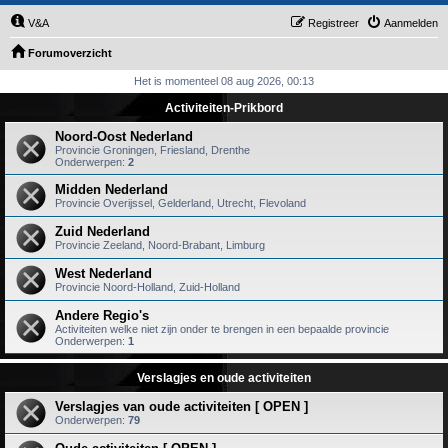
V&A
Registreer
Aanmelden
Forumoverzicht
Het is momenteel 08 aug 2026, 00:13
Activiteiten-Prikbord
Noord-Oost Nederland
Provincie Groningen, Friesland, Drenthe
Onderwerpen:
2
Midden Nederland
Provincie Overijssel, Gelderland, Utrecht, Flevoland
Zuid Nederland
Provincie Zeeland, Noord-Brabant, Limburg
West Nederland
Provincie Noord-Holland, Zuid-Holland
Andere Regio's
Activiteiten welke niet zijn onder te brengen in een bepaalde provincie
Onderwerpen:
1
Verslagjes en oude activiteiten
Verslagjes van oude activiteiten [ OPEN ]
Onderwerpen:
79