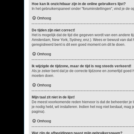
Hoe kan ik onzichtbaar zijn in de online gebruikers lijst?
In het gebruikerspaneel onder "foruminstellingen", vind je de o
Omhoog
De tijden zijn niet correct!
Het is mogelijk dat de tijd die gegeven wordt van een andere ti
Amsterdam, New York, Sydney, enz.). Wees er bewust van dat he
geregistreerd bent is dit een goed moment om dit te doen.
Omhoog
Ik wijzigde de tijdzone, maar de tijd is nog steeds verkeerd!
Als je zeker bent dat je de correcte tijdzone en zomertijd goed
moeten doen.
Omhoog
Mijn taal zit niet in de lijst!
De meest voorkomende reden hiervoor is dat de beheerder je taal 
je nodig hebt, wil installeren. Indien het nog niet bestaat, m
pagina).
Omhoog
Wat zijn de afbeeldingen naast mijn gebruikersnaam?