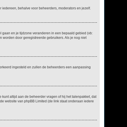
voor iedereen, behalve voor beheerders, moderators en jezelf.
eel gaan en je tijdzone veranderen in een bepaald gebied (vb:
 worden door geregistreerde gebruikers. Als je nog niet
er verkeerd ingesteld en zullen de beheerders een aanpassing
 kunt altijd aan de beheerder vragen of hij het talenpakket, dat
p de website van phpBB Limited (de link staat onderaan iedere