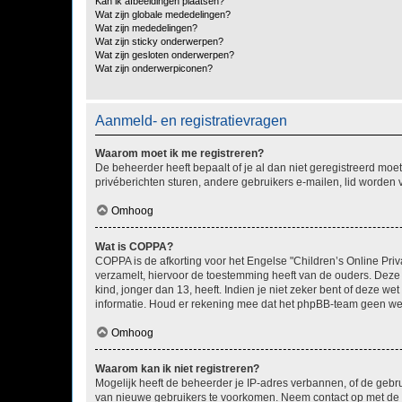
Kan ik afbeeldingen plaatsen?
Wat zijn globale mededelingen?
Wat zijn mededelingen?
Wat zijn sticky onderwerpen?
Wat zijn gesloten onderwerpen?
Wat zijn onderwerpiconen?
Aanmeld- en registratievragen
Waarom moet ik me registreren?
De beheerder heeft bepaalt of je al dan niet geregistreerd moet
privéberichten sturen, andere gebruikers e-mailen, lid worden
Omhoog
Wat is COPPA?
COPPA is de afkorting voor het Engelse "Children’s Online Priv
verzamelt, hiervoor de toestemming heeft van de ouders. Deze
kind, jonger dan 13, heeft. Indien je niet zeker bent of deze w
informatie. Houd er rekening mee dat het phpBB-team geen wette
Omhoog
Waarom kan ik niet registreren?
Mogelijk heeft de beheerder je IP-adres verbannen, of de gebru
van nieuwe gebruikers te voorkomen. Neem contact op met de 