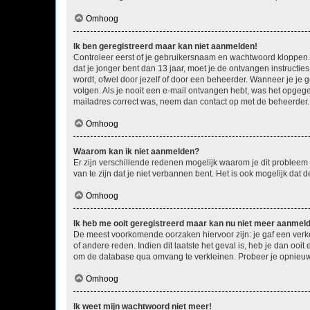
Omhoog
Ik ben geregistreerd maar kan niet aanmelden!
Controleer eerst of je gebruikersnaam en wachtwoord kloppen. I
dat je jonger bent dan 13 jaar, moet je de ontvangen instructi
wordt, ofwel door jezelf of door een beheerder. Wanneer je je 
volgen. Als je nooit een e-mail ontvangen hebt, was het opgege
mailadres correct was, neem dan contact op met de beheerder.
Omhoog
Waarom kan ik niet aanmelden?
Er zijn verschillende redenen mogelijk waarom je dit probleem
van te zijn dat je niet verbannen bent. Het is ook mogelijk dat
Omhoog
Ik heb me ooit geregistreerd maar kan nu niet meer aanmel
De meest voorkomende oorzaken hiervoor zijn: je gaf een verk
of andere reden. Indien dit laatste het geval is, heb je dan oo
om de database qua omvang te verkleinen. Probeer je opnieuw t
Omhoog
Ik weet mijn wachtwoord niet meer!