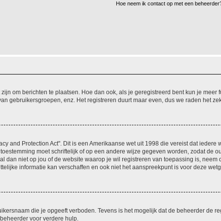
Hoe neem ik contact op met een beheerder
 zijn om berichten te plaatsen. Hoe dan ook, als je geregistreerd bent kun je meer
 van gebruikersgroepen, enz. Het registreren duurt maar even, dus we raden het ze
acy and Protection Act". Dit is een Amerikaanse wet uit 1998 die vereist dat ieder
 toestemming moet schriftelijk of op een andere wijze gegeven worden, zodat de 
et al dan niet op jou of de website waarop je wil registreren van toepassing is, nee
lijke informatie kan verschaffen en ook niet het aanspreekpunt is voor deze wetge
ikersnaam die je opgeeft verboden. Tevens is het mogelijk dat de beheerder de regi
beheerder voor verdere hulp.