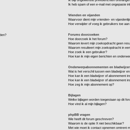
Ik heb spam of een e-mail met ongepaste i
Vrienden en vijanden
Waarvoor dient mijn vrienden- en vijandenlij
Hoe verwijder of voeg ik gebruikers toe aan m
Forums doorzoeken
lden?
Hoe doorzoek ik het forum?
Waarom levert mijn zoekopdracht geen resu
Waarom resulteert mijn zoekopdracht in een
Hoe zoek ik een gebruiker?
Hoe kan ik mijn eigen berichten en onderw
Onderwerpabonnementen en bladwijzer
Wat is het verschil tussen een bladwijzer 
Hoe kan ik een bladwijzer of abonnement in
Hoe kan ik een bladwijzer of abonnement ins
Hoe zeg ik mijn abonnement op?
Bijlagen
Welke bijlagen worden toegestaan op dit fo
Hoe vind ik al mijn bijlagen?
phpBB vragen
Wie heeft dit forum geschreven?
Waarom is de optie X niet beschikbaar?
Met wie moet ik contact opnemen omtrent mis