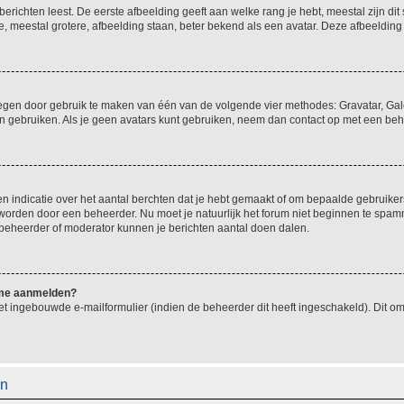
richten leest. De eerste afbeelding geeft aan welke rang je hebt, meestal zijn dit 
e, meestal grotere, afbeelding staan, beter bekend als een avatar. Deze afbeelding 
oegen door gebruik te maken van één van de volgende vier methodes: Gravatar, Gale
n gebruiken. Als je geen avatars kunt gebruiken, neem dan contact op met een beh
indicatie over het aantal berchten dat je hebt gemaakt of om bepaalde gebruikers 
d worden door een beheerder. Nu moet je natuurlijk het forum niet beginnen te sp
en beheerder of moderator kunnen je berichten aantal doen dalen.
k me aanmelden?
t ingebouwde e-mailformulier (indien de beheerder dit heeft ingeschakeld). Dit o
en