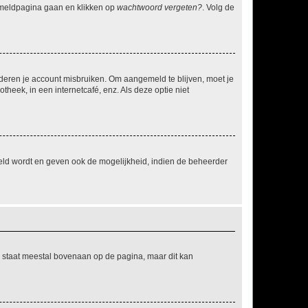
anmeldpagina gaan en klikken op
wachtwoord vergeten?
. Volg de
nderen je account misbruiken. Om aangemeld te blijven, moet je
theek, in een internetcafé, enz. Als deze optie niet
eld wordt en geven ook de mogelijkheid, indien de beheerder
e staat meestal bovenaan op de pagina, maar dit kan