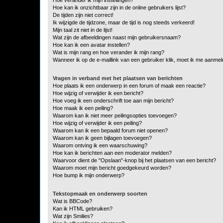
Hoe kan ik onzichtbaar zijn in de online gebruikers lijst?
De tijden zijn niet correct!
Ik wijzigde de tijdzone, maar de tijd is nog steeds verkeerd!
Mijn taal zit niet in de lijst!
Wat zijn de afbeeldingen naast mijn gebruikersnaam?
Hoe kan ik een avatar instellen?
Wat is mijn rang en hoe verander ik mijn rang?
Wanneer ik op de e-maillink van een gebruiker klik, moet ik me aanme
Vragen in verband met het plaatsen van berichten
Hoe plaats ik een onderwerp in een forum of maak een reactie?
Hoe wijzig of verwijder ik een bericht?
Hoe voeg ik een onderschrift toe aan mijn bericht?
Hoe maak ik een peiling?
Waarom kan ik niet meer peilingsopties toevoegen?
Hoe wijzig of verwijder ik een peiling?
Waarom kan ik een bepaald forum niet openen?
Waarom kan ik geen bijlagen toevoegen?
Waarom ontving ik een waarschuwing?
Hoe kan ik berichten aan een moderator melden?
Waarvoor dient de "Opslaan"-knop bij het plaatsen van een bericht?
Waarom moet mijn bericht goedgekeurd worden?
Hoe bump ik mijn onderwerp?
Tekstopmaak en onderwerp soorten
Wat is BBCode?
Kan ik HTML gebruiken?
Wat zijn Smilies?