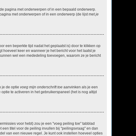
l de pagina met onderwerpen of in een bepaald onderwerp.
 pagina met onderwerpen of in een onderwerp (de lijst met
je
r een beperkte tijd nadat het geplaatst is) door te klikken op
gt hoeveel keer en wanneer je het bericht voor het laatst je
Zij kunnen wel een mededeling toevoegen, waarom ze je bericht
n je de optie
voeg mijn onderschrift toe
aanvinken als je een
optie te activeren in het gebruikerspaneel (het is nog altijd
rmissies voor hebt) zou je een "voeg peiling toe" tabblad
een titel voor de peiling invullen bij "peilingsvraag" en dan
ddel van een nieuwe regel. Je kunt ook instellen hoeveel opties