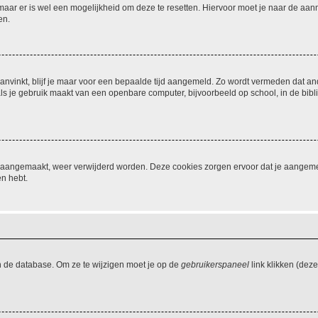
 maar er is wel een mogelijkheid om deze te resetten. Hiervoor moet je naar de a
en.
aanvinkt, blijf je maar voor een bepaalde tijd aangemeld. Zo wordt vermeden dat a
ls je gebruik maakt van een openbare computer, bijvoorbeeld op school, in de biblio
ijn aangemaakt, weer verwijderd worden. Deze cookies zorgen ervoor dat je aangem
en hebt.
n de database. Om ze te wijzigen moet je op de
gebruikerspaneel
link klikken (dez