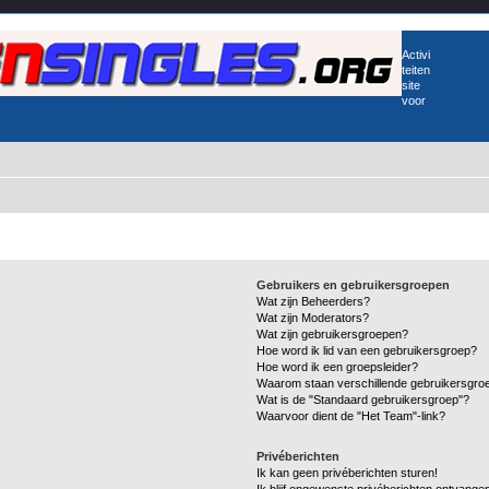
Activi
teiten
site
voor
Gebruikers en gebruikersgroepen
Wat zijn Beheerders?
Wat zijn Moderators?
Wat zijn gebruikersgroepen?
Hoe word ik lid van een gebruikersgroep?
Hoe word ik een groepsleider?
Waarom staan verschillende gebruikersgroe
Wat is de "Standaard gebruikersgroep"?
Waarvoor dient de "Het Team"-link?
Privéberichten
Ik kan geen privéberichten sturen!
Ik blijf ongewenste privéberichten ontvange