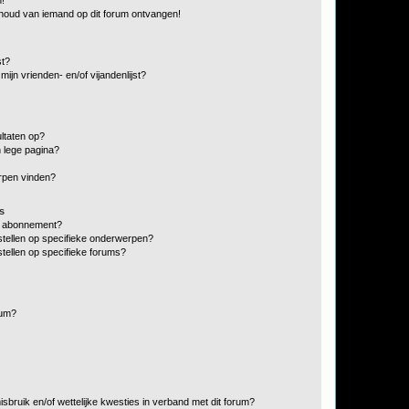
nhoud van iemand op dit forum ontvangen!
st?
ijn vrienden- en/of vijandenlijst?
ltaten op?
 lege pagina?
erpen vinden?
s
en abonnement?
stellen op specifieke onderwerpen?
tellen op specifieke forums?
rum?
bruik en/of wettelijke kwesties in verband met dit forum?