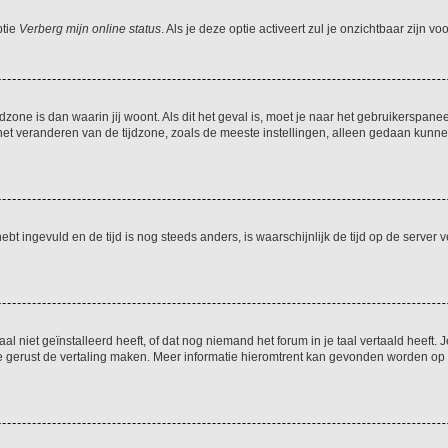
ptie
Verberg mijn online status
. Als je deze optie activeert zul je onzichtbaar zijn 
jdzone is dan waarin jij woont. Als dit het geval is, moet je naar het gebruikerspan
t veranderen van de tijdzone, zoals de meeste instellingen, alleen gedaan kunnen
 hebt ingevuld en de tijd is nog steeds anders, is waarschijnlijk de tijd op de serv
niet geïnstalleerd heeft, of dat nog niemand het forum in je taal vertaald heeft. Je
ag je gerust de vertaling maken. Meer informatie hieromtrent kan gevonden worden o