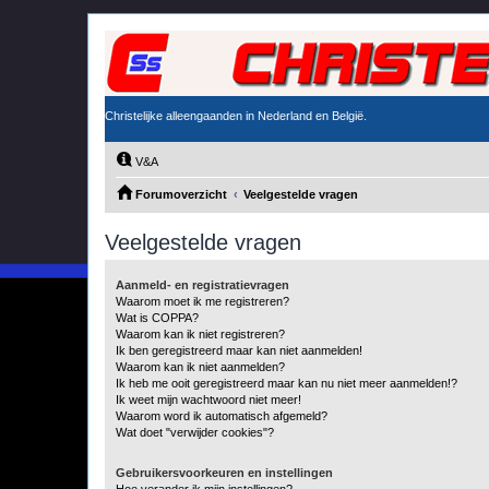
Christelijke alleengaanden in Nederland en België.
V&A
Forumoverzicht
Veelgestelde vragen
Veelgestelde vragen
Aanmeld- en registratievragen
Waarom moet ik me registreren?
Wat is COPPA?
Waarom kan ik niet registreren?
Ik ben geregistreerd maar kan niet aanmelden!
Waarom kan ik niet aanmelden?
Ik heb me ooit geregistreerd maar kan nu niet meer aanmelden!?
Ik weet mijn wachtwoord niet meer!
Waarom word ik automatisch afgemeld?
Wat doet "verwijder cookies"?
Gebruikersvoorkeuren en instellingen
Hoe verander ik mijn instellingen?