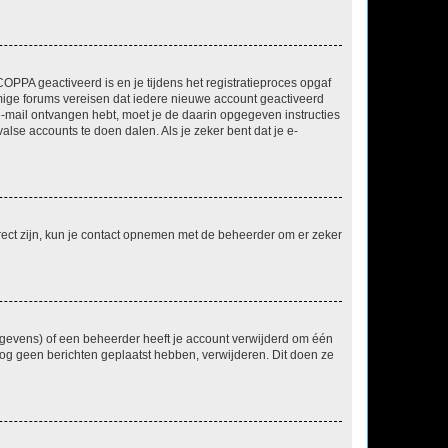
OPPA geactiveerd is en je tijdens het registratieproces opgaf
ommige forums vereisen dat iedere nieuwe account geactiveerd
 e-mail ontvangen hebt, moet je de daarin opgegeven instructies
lse accounts te doen dalen. Als je zeker bent dat je e-
rect zijn, kun je contact opnemen met de beheerder om er zeker
egevens) of een beheerder heeft je account verwijderd om één
e nog geen berichten geplaatst hebben, verwijderen. Dit doen ze