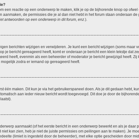
ie?
om een reactie op een onderwerp te maken, klik je op de bijhorende knop op ofwe
an aanmaken, de permissies die je al dan niet hebt in het forum staan onderaan de
et antwoorden op een onderwerp in dit forum, enz.
).
eigen berichten wijzigen en verwijderen. Je kunt een bericht wijzigen (soms maar voo
p je bericht gereageerd heeft, komt er onderaan je bericht een klein tekstje dat ze
ageerd heeft, evenmin als een beheerder of moderator je bericht gewijzigd heeft. 
r mogelijk zodra er iemand op gereageerd heeft.
rst één maken. Dit kun je via het gebruikerspaneel doen. Als je dit gedaan hebt, ku
automatisch aan ieder nieuw bericht wordt toegevoegd. Dit doe je door de bijhorende 
laatst).
erwerp aanmaakt (of het eerste bericht in een onderwerp bewerkt en als je daar pe
niet kan zien, heb je niet de juiste permissies om peilingen aan te maken). Je moet 
edeelte (limiet is ingesteld door de beheerder), met elke optie gescheiden door mi