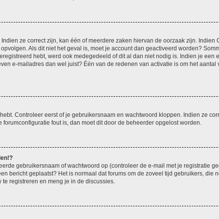
ndien ze correct zijn, kan één of meerdere zaken hiervan de oorzaak zijn. Indien C
es opvolgen. Als dit niet het geval is, moet je account dan geactiveerd worden? S
geregistreerd hebt, werd ook medegedeeld of dit al dan niet nodig is. Indien je een
ven e-mailadres dan wel juist? Één van de redenen van activatie is om het aantal va
 hebt. Controleer eerst of je gebruikersnaam en wachtwoord kloppen. Indien ze cor
 de forumconfiguratie fout is, dan moet dit door de beheerder opgelost worden.
den!?
eerde gebruikersnaam of wachtwoord op (controleer de e-mail met je registratie g
it een bericht geplaatst? Het is normaal dat forums om de zoveel tijd gebruikers, di
e registreren en meng je in de discussies.