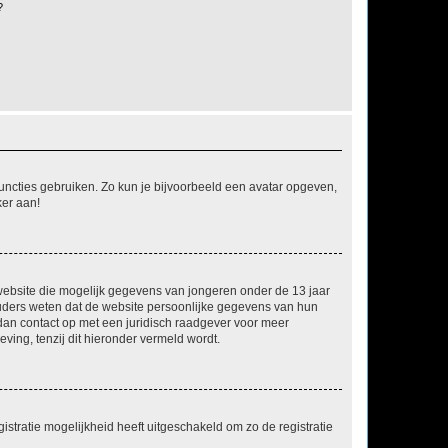
?
 functies gebruiken. Zo kun je bijvoorbeeld een avatar opgeven,
ker aan!
e website die mogelijk gegevens van jongeren onder de 13 jaar
ouders weten dat de website persoonlijke gegevens van hun
m dan contact op met een juridisch raadgever voor meer
ving, tenzij dit hieronder vermeld wordt.
stratie mogelijkheid heeft uitgeschakeld om zo de registratie