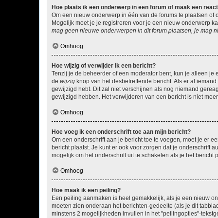
Hoe plaats ik een onderwerp in een forum of maak een react
Om een nieuw onderwerp in één van de forums te plaatsen of 
Mogelijk moet je je registreren voor je een nieuw onderwerp k
mag geen nieuwe onderwerpen in dit forum plaatsen, je mag ni
Omhoog
Hoe wijzig of verwijder ik een bericht?
Tenzij je de beheerder of een moderator bent, kun je alleen je 
de
wijzig
knop van het desbetreffende bericht. Als er al iemand o
gewijzigd hebt. Dit zal niet verschijnen als nog niemand gere
gewijzigd hebben. Het verwijderen van een bericht is niet mee
Omhoog
Hoe voeg ik een onderschrift toe aan mijn bericht?
Om een onderschrift aan je bericht toe te voegen, moet je er ee
bericht plaatst. Je kunt er ook voor zorgen dat je onderschrift 
mogelijk om het onderschrift uit te schakelen als je het bericht p
Omhoog
Hoe maak ik een peiling?
Een peiling aanmaken is heel gemakkelijk, als je een nieuw ond
moeten zien onderaan het berichten-gedeelte (als je dit tabblad 
minstens 2 mogelijkheden invullen in het "peilingopties"-tekstg