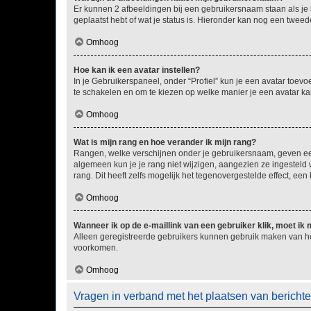
Er kunnen 2 afbeeldingen bij een gebruikersnaam staan als je be
geplaatst hebt of wat je status is. Hieronder kan nog een tweed
Omhoog
Hoe kan ik een avatar instellen?
In je Gebruikerspaneel, onder “Profiel” kun je een avatar toev
te schakelen en om te kiezen op welke manier je een avatar ka
Omhoog
Wat is mijn rang en hoe verander ik mijn rang?
Rangen, welke verschijnen onder je gebruikersnaam, geven een 
algemeen kun je je rang niet wijzigen, aangezien ze ingestel
rang. Dit heeft zelfs mogelijk het tegenovergestelde effect, e
Omhoog
Wanneer ik op de e-maillink van een gebruiker klik, moet i
Alleen geregistreerde gebruikers kunnen gebruik maken van he
voorkomen.
Omhoog
Vragen in verband met het plaatsen van bericht