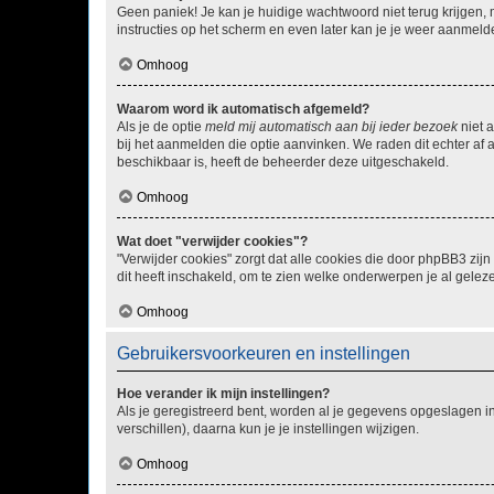
Geen paniek! Je kan je huidige wachtwoord niet terug krijgen,
instructies op het scherm en even later kan je je weer aanmeld
Omhoog
Waarom word ik automatisch afgemeld?
Als je de optie
meld mij automatisch aan bij ieder bezoek
niet 
bij het aanmelden die optie aanvinken. We raden dit echter af a
beschikbaar is, heeft de beheerder deze uitgeschakeld.
Omhoog
Wat doet "verwijder cookies"?
"Verwijder cookies" zorgt dat alle cookies die door phpBB3 z
dit heeft inschakeld, om te zien welke onderwerpen je al gelez
Omhoog
Gebruikersvoorkeuren en instellingen
Hoe verander ik mijn instellingen?
Als je geregistreerd bent, worden al je gegevens opgeslagen i
verschillen), daarna kun je je instellingen wijzigen.
Omhoog